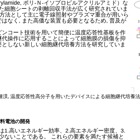
pyl acrylamide, ポリ-Ｎ-イソプロピルアクリルアミド）な
た細胞シートの剥離回収手法が広く研究されていま
重合方法として主に電子線照射やプラズマ重合が用いら
ではなく, また高価な装置も必要となるため, 普及が
ピンコート技術を用いて簡便に温度応答性基板を作
を継代操作に応用することによって細胞膜の損傷を抑
必要としない新しい細胞継代培養方法を研究していま
毅, 朴 鍾淏, 温度応答性高分子を用いたデバイスによる細胞継代培
料電池の開発
1.高いエネルギー効率、2.高エネルギー密度、3.
少ないことである。 これらの要素を満たす候補と