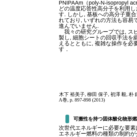
PNIPAAm（poly-N-isopro
どの温度応答性高分子を利用し
す. しかし, 基板への高分子
れており, いずれの方法も容易
進んでいません.
我々の研究グループでは, ス
製し, 細胞シートの回収手法
えるとともに, 複雑な操作を
す．
木下 裕美子, 柳田 保子, 初澤 
A巻, p. 897-898 (2013)
可搬性を持つ固体酸化物形燃
次世代エネルギーに必要な要素は
エネルギー燃料の種類の制約が