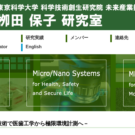
研究実績
メンバー
連絡先
ator
English
技術で医歯工学から極限環境計測へ－