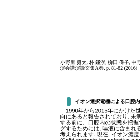
小野里 勇太, 朴 鍾淏, 柳田 保子
演会講演論文集A巻, p. 81-82
(2016)
イオン選択電極による口腔内
1990年から2015年にかけ
向にあると報告されており, 
する前に、口腔内の状態を把握
グするためには, 唾液に含ま
考えられます. 現在, イオン濃