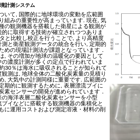
境計測システム
いて, 国際的に地球環境の変動を広範囲
組みの重要性が高まっています. 現在, 気
種の観測機器を搭載した衛星による観測が
連続的に取得する技術が確立されつつありま
ータと比較し校正を行うことで, より高精度
計測と衛星観測データの統合を行い, 定期的
ための現場計測法が課題となっています．
, その増加が地球の温暖化の要因として
気中の濃度計測が多くの定点で行われていま
素の約30％は海水に吸収されることが知られて
度観測は, 地球全体の二酸化炭素量の見積り
, 大気中の計測同様に重要です. 広範囲の
定期的に観測するために, 表層漂流ブイに
炭素センサーの開発が進められています．
来の海洋表層二酸化炭素センサーを小型
漂流ブイなどに搭載する観測機器の集積化と
もに運用コストおよび測定溶液・材料の削