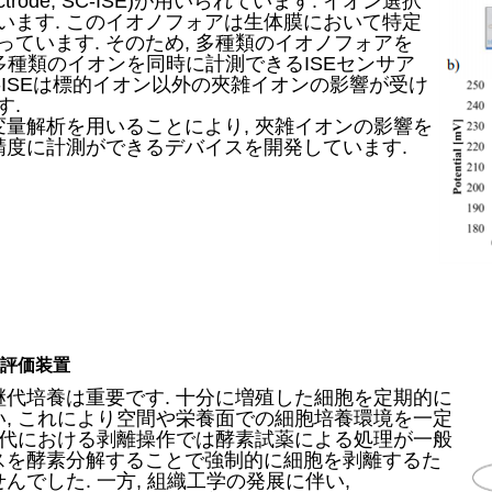
tive electrode, SC-ISE)が用いられています. イオン選択
います. このイオノフォアは生体膜において特定
ています. そのため, 多種類のイオノフォアを
多種類のイオンを同時に計測できるISEセンサア
C-ISEは標的イオン以外の夾雑イオンの影響が受け
す.
変量解析を用いることにより, 夾雑イオンの影響を
精度に計測ができるデバイスを開発しています.
能評価装置
継代培養は重要です. 十分に増殖した細胞を定期的に
い, これにより空間や栄養面での細胞培養環境を一定
 継代における剥離操作では酵素試薬による処理が一般
クスを酵素分解することで強制的に細胞を剥離するた
んでした. 一方, 組織工学の発展に伴い,