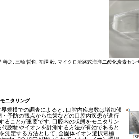
, 中野 善之, 三輪 哲也, 初澤 毅, マイクロ流路式海洋二酸化炭素
モニタリング
た世界規模での調査によると, 口腔内疾患数は増加傾
未病・予防の観点から虫歯などの口腔内疾患が進行
することが重要です. 口腔内の状態をモニタリン
れる代謝物やイオンを計測する方法が有効であると
度を測定する方法として, 全固体イオン選択電極