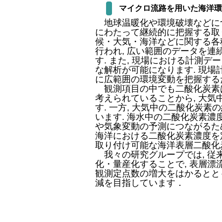
マイクロ流路を用いた海洋環
地球温暖化や環境破壊などにつ
にわたって継続的に把握する取り
候・大気・海洋などに関する各
行われ, 広い範囲のデータを
す. また, 現場における計測デ
な解析が可能になります. 現場
に広範囲の環境変動を把握する
観測項目の中でも二酸化炭素は
考えられていることから, 大
す. 一方, 大気中の二酸化炭
います. 海水中の二酸化炭素濃
や気象変動の予測につながるため
海洋における二酸化炭素濃度を
取り付け可能な海洋表層二酸化
我々の研究グループでは, 従
化・量産化することで, 表層
観測定点数の増大をはかるとと
減を目指しています．